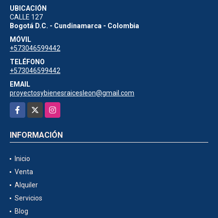
UBICACIÓN
CALLE 127
Bogotá D.C. - Cundinamarca - Colombia
MÓVIL
+573046599442
TELÉFONO
+573046599442
EMAIL
proyectosybienesraicesleon@gmail.com
Facebook
X
Instagram
INFORMACIÓN
Inicio
Venta
Alquiler
Servicios
Blog