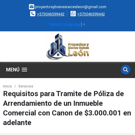
proyectosybienesraicesleon@gmail.com
+573046599442
+573046599442
Select Language
▼
MENÚ
Inicio
Servicios
Requisitos para Tramite de Póliza de
Arrendamiento de un Inmueble
Comercial con Canon de $3.000.001 en
adelante