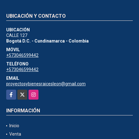
UBICACIÓN Y CONTACTO
UBICACIÓN
CALLE 127
Bogotá D.C. - Cundinamarca - Colombia
MÓVIL
+573046599442
TELÉFONO
+573046599442
EMAIL
proyectosybienesraicesleon@gmail.com
Facebook
X
Instagram
INFORMACIÓN
Inicio
Venta