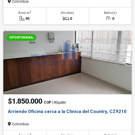
Colombia
2
Área m
Alcobas
Baño(s)
95
0
0
!OPORTUNIDAD¡
$1.850.000
COP
| Alquiler
Arriendo Oficina cerca a la Clinica del Country, CZ9210
Colombia
2