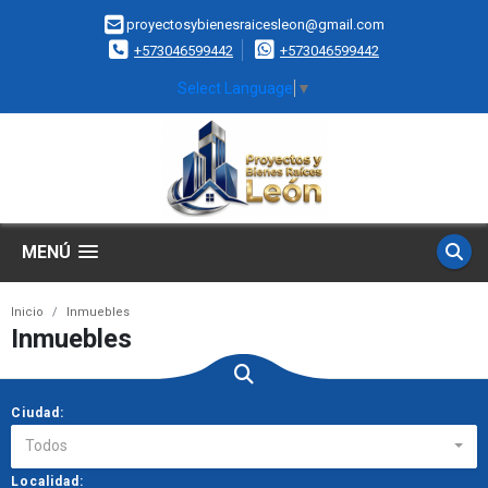
proyectosybienesraicesleon@gmail.com
+573046599442
+573046599442
Select Language
▼
MENÚ
Inicio
Inmuebles
Inmuebles
Ciudad:
Todos
Localidad: