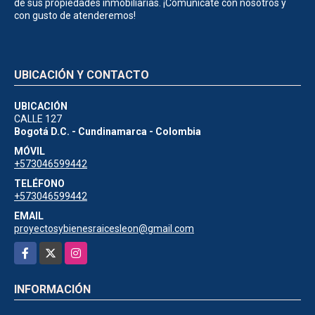
de sus propiedades inmobiliarias. ¡Comunícate con nosotros y
con gusto de atenderemos!
UBICACIÓN Y CONTACTO
UBICACIÓN
CALLE 127
Bogotá D.C. - Cundinamarca - Colombia
MÓVIL
+573046599442
TELÉFONO
+573046599442
EMAIL
proyectosybienesraicesleon@gmail.com
Facebook
X
Instagram
INFORMACIÓN