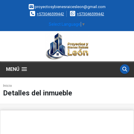
proyectosybienesraicesleon@gmail.com
+573046599442
+573046599442
Select Language
▼
MENÚ
Inicio
Detalles del inmueble