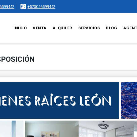
6599442
+573046599442
INICIO
VENTA
ALQUILER
SERVICIOS
BLOG
AGEN
SPOSICIÓN