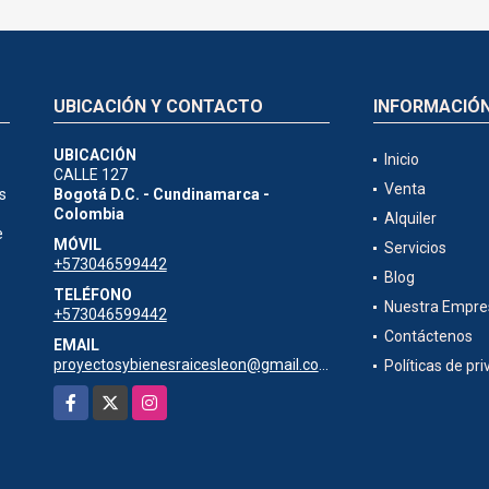
UBICACIÓN Y CONTACTO
INFORMACIÓ
UBICACIÓN
Inicio
CALLE 127
Venta
s
Bogotá D.C. - Cundinamarca -
Colombia
Alquiler
e
MÓVIL
Servicios
+573046599442
Blog
TELÉFONO
Nuestra Empre
+573046599442
Contáctenos
EMAIL
proyectosybienesraicesleon@gmail.com
Políticas de pr
Facebook
X
Instagram