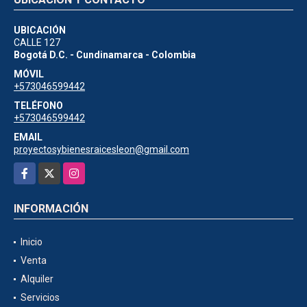
UBICACIÓN
CALLE 127
Bogotá D.C. - Cundinamarca - Colombia
MÓVIL
+573046599442
TELÉFONO
+573046599442
EMAIL
proyectosybienesraicesleon@gmail.com
Facebook
X
Instagram
INFORMACIÓN
Inicio
Venta
Alquiler
Servicios