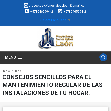
proyectosybienesraicesleon@gmail.com
+573046599442
+573046599442
Select Language
▼
MENÚ
Inicio
Blog
CONSEJOS SENCILLOS PARA EL
MANTENIMIENTO REGULAR DE LAS
INSTALACIONES DE TU HOGAR.