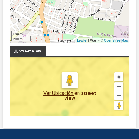
200 m
500 ft
Leaflet
| Wasi - ©
OpenStreetMap
Street View
Ver Ubicación
en
street
view