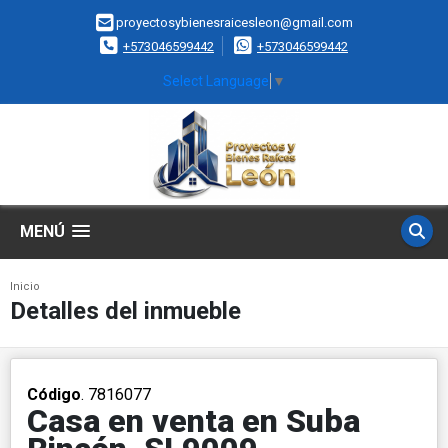
proyectosybienesraicesleon@gmail.com
+573046599442
+573046599442
Select Language
▼
MENÚ
Inicio
Detalles del inmueble
Código
. 7816077
Casa en venta en Suba