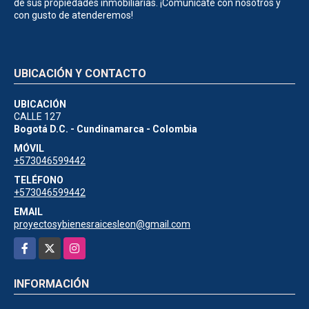
de sus propiedades inmobiliarias. ¡Comunícate con nosotros y
con gusto de atenderemos!
UBICACIÓN Y CONTACTO
UBICACIÓN
CALLE 127
Bogotá D.C. - Cundinamarca - Colombia
MÓVIL
+573046599442
TELÉFONO
+573046599442
EMAIL
proyectosybienesraicesleon@gmail.com
Facebook
X
Instagram
INFORMACIÓN