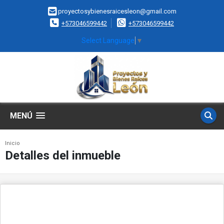
proyectosybienesraicesleon@gmail.com
+573046599442
+573046599442
Select Language
▼
MENÚ
Inicio
Detalles del inmueble