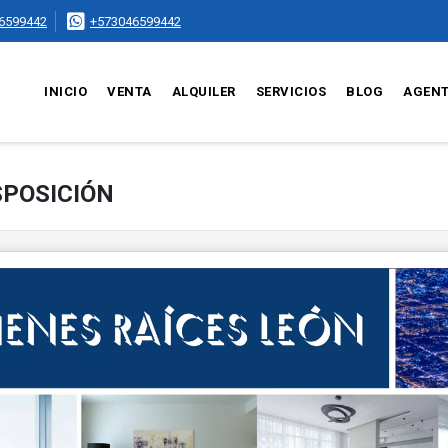
6599442
+573046599442
INICIO
VENTA
ALQUILER
SERVICIOS
BLOG
AGEN
SPOSICIÓN