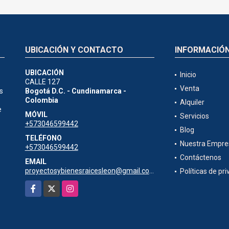
UBICACIÓN Y CONTACTO
INFORMACIÓ
UBICACIÓN
Inicio
CALLE 127
Venta
s
Bogotá D.C. - Cundinamarca -
Colombia
Alquiler
e
MÓVIL
Servicios
+573046599442
Blog
TELÉFONO
Nuestra Empre
+573046599442
Contáctenos
EMAIL
proyectosybienesraicesleon@gmail.com
Políticas de pr
Facebook
X
Instagram