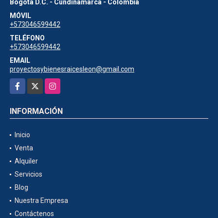
Bogotá D.C. - Cundinamarca - Colombia
MÓVIL
+573046599442
TELÉFONO
+573046599442
EMAIL
proyectosybienesraicesleon@gmail.com
Facebook
X
Instagram
INFORMACIÓN
Inicio
Venta
Alquiler
Servicios
Blog
Nuestra Empresa
Contáctenos