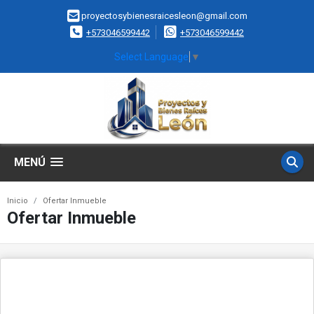
proyectosybienesraicesleon@gmail.com
+573046599442
+573046599442
Select Language
▼
MENÚ
Inicio
Ofertar Inmueble
Ofertar Inmueble