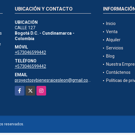
UBICACIÓN Y CONTACTO
INFORMACIÓ
UBICACIÓN
Inicio
CALLE 127
Venta
s
Bogotá D.C. - Cundinamarca -
Colombia
Alquiler
e
MÓVIL
Servicios
+573046599442
Blog
TELÉFONO
Nuestra Empre
+573046599442
Contáctenos
EMAIL
proyectosybienesraicesleon@gmail.com
Políticas de pr
Facebook
X
Instagram
os reservados.