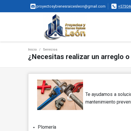
proyectosybienesraicesleon@gmail.com
+57304
Inicio
Servicios
¿Necesitas realizar un arreglo 
Te ayudamos a solucio
mantenimiento prevent
Plomería