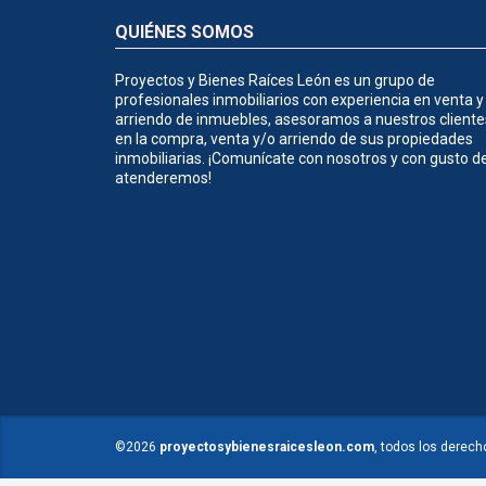
QUIÉNES SOMOS
Proyectos y Bienes Raíces León es un grupo de
profesionales inmobiliarios con experiencia en venta y
arriendo de inmuebles, asesoramos a nuestros cliente
en la compra, venta y/o arriendo de sus propiedades
inmobiliarias. ¡Comunícate con nosotros y con gusto d
atenderemos!
©2026
proyectosybienesraicesleon.com
, todos los derech