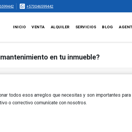
6599442
+573046599442
INICIO
VENTA
ALQUILER
SERVICIOS
BLOG
AGEN
o mantenimiento en tu inmueble?
nar todos esos arreglos que necesitas y son importantes para e
ivo o correctivo comunícate con nosotros.