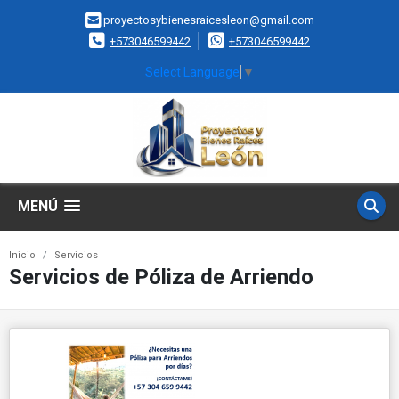
proyectosybienesraicesleon@gmail.com
+573046599442
+573046599442
Select Language
▼
MENÚ
Inicio
Servicios
Servicios de Póliza de Arriendo