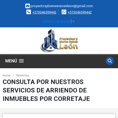
proyectosybienesraicesleon@gmail.com
+573046599442
+573046599442
Select Language
▼
MENÚ
Inicio
Servicios
CONSULTA POR NUESTROS
SERVICIOS DE ARRIENDO DE
INMUEBLES POR CORRETAJE