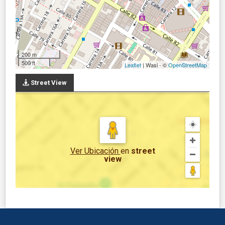
200 m
500 ft
Leaflet
| Wasi - ©
OpenStreetMap
Street View
Ver Ubicación
en
street
view