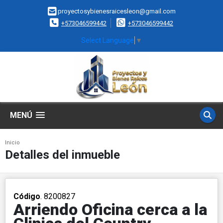
proyectosybienesraicesleon@gmail.com
+573046599442
+573046599442
Select Language
▼
MENÚ
Inicio
Detalles del inmueble
Código
. 8200827
Arriendo Oficina cerca a la