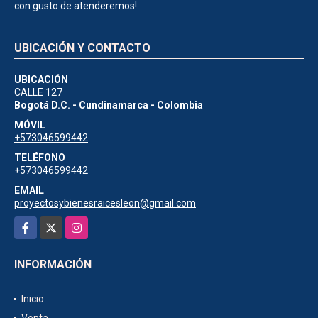
con gusto de atenderemos!
UBICACIÓN Y CONTACTO
UBICACIÓN
CALLE 127
Bogotá D.C. - Cundinamarca - Colombia
MÓVIL
+573046599442
TELÉFONO
+573046599442
EMAIL
proyectosybienesraicesleon@gmail.com
Facebook
X
Instagram
INFORMACIÓN
Inicio
Venta