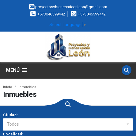
proyectosybienesraicesleon@gmail.com
+573046599442
+573046599442
Select Language
▼
MENÚ
Inicio
Inmuebles
Inmuebles
Ciudad:
Todos
Localidad: