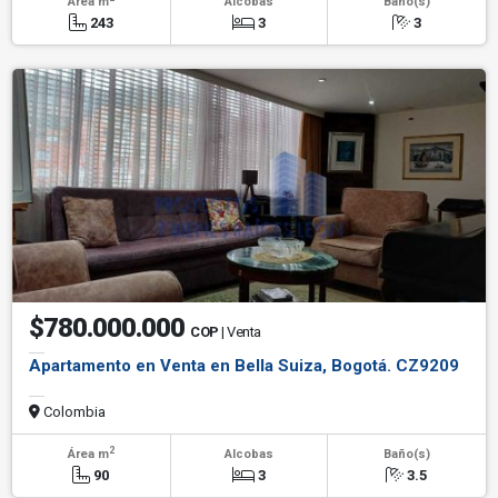
Área m
Alcobas
Baño(s)
243
3
3
$780.000.000
COP
| Venta
Apartamento en Venta en Bella Suiza, Bogotá. CZ9209
Colombia
2
Área m
Alcobas
Baño(s)
90
3
3.5