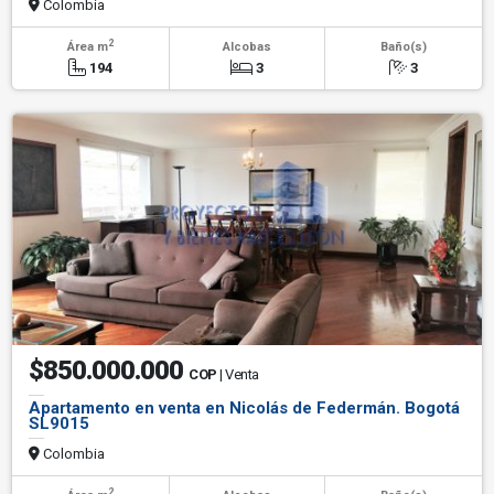
Colombia
2
Área m
Alcobas
Baño(s)
194
3
3
$850.000.000
COP
| Venta
Apartamento en venta en Nicolás de Federmán. Bogotá
SL9015
Colombia
2