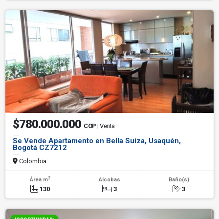
$780.000.000
COP
| Venta
Se Vende Apartamento en Bella Suiza, Usaquén,
Bogotá CZ7212
Colombia
2
Área m
Alcobas
Baño(s)
130
3
3