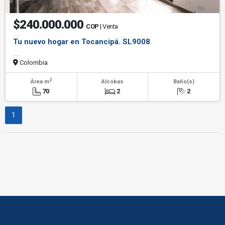
$240.000.000
COP
| Venta
Tu nuevo hogar en Tocancipá. SL9008
Colombia
2
Área m
Alcobas
Baño(s)
70
2
2
1