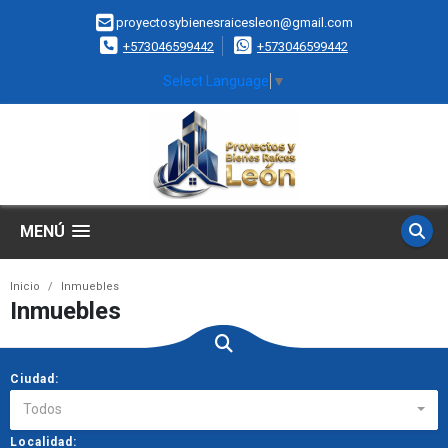
proyectosybienesraicesleon@gmail.com
+573046599442
+573046599442
Select Language
▼
MENÚ
Inicio
Inmuebles
Inmuebles
Ciudad:
Todos
Localidad: