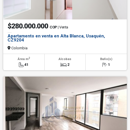
$280.000.000
COP
| Venta
Apartamento en venta en Alta Blanca, Usaquén,
CZ9204
Colombia
2
Área m
Alcobas
Baño(s)
41
2
1