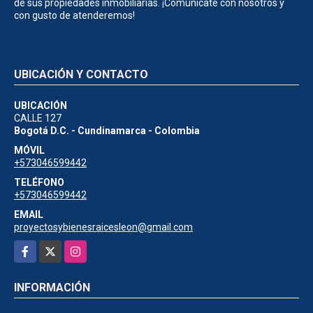
de sus propiedades inmobiliarias. ¡Comunícate con nosotros y
con gusto de atenderemos!
UBICACIÓN Y CONTACTO
UBICACIÓN
CALLE 127
Bogotá D.C. - Cundinamarca - Colombia
MÓVIL
+573046599442
TELÉFONO
+573046599442
EMAIL
proyectosybienesraicesleon@gmail.com
Facebook
X
Instagram
INFORMACIÓN