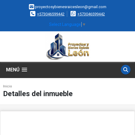
proyectosybienesraicesleon@gmail.com
+573046599442
+573046599442
Select Language
▼
MENÚ
Inicio
Detalles del inmueble