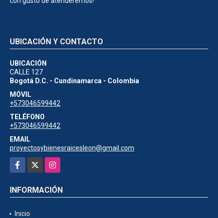
con gusto de atenderemos!
UBICACIÓN Y CONTACTO
UBICACIÓN
CALLE 127
Bogotá D.C. - Cundinamarca - Colombia
MÓVIL
+573046599442
TELÉFONO
+573046599442
EMAIL
proyectosybienesraicesleon@gmail.com
Facebook
X
Instagram
INFORMACIÓN
Inicio