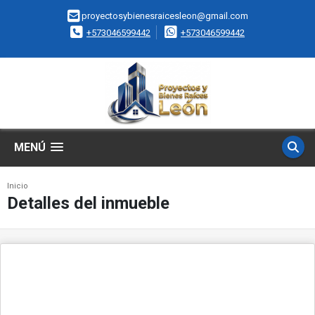
proyectosybienesraicesleon@gmail.com
+573046599442
+573046599442
MENÚ
Inicio
Detalles del inmueble